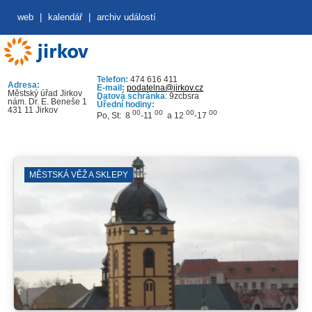
web
|
kalendář
|
archiv událostí
Telefon:
474 616 411
Adresa:
E-mail:
podatelna@jirkov.cz
Městský úřad Jirkov
Datová schránka
: 9zcbsra
nám. Dr. E. Beneše 1
Úřední hodiny:
431 11 Jirkov
00
00
00
00
Po, St: 8
-11
a 12
-17
MĚSTSKÁ VĚŽ A SKLEPY