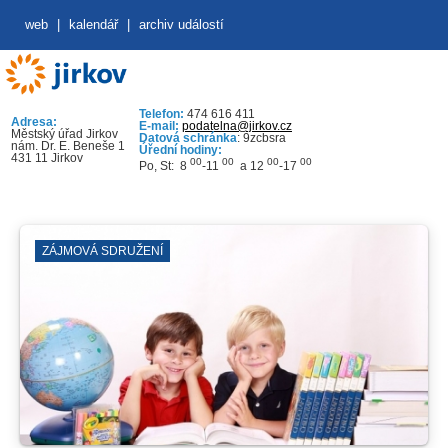
web
|
kalendář
|
archiv událostí
Telefon:
474 616 411
Adresa:
E-mail:
podatelna@jirkov.cz
Městský úřad Jirkov
Datová schránka
: 9zcbsra
nám. Dr. E. Beneše 1
Úřední hodiny:
431 11 Jirkov
00
00
00
00
Po, St: 8
-11
a 12
-17
ZÁJMOVÁ SDRUŽENÍ