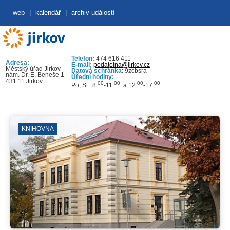
web
|
kalendář
|
archiv událostí
Telefon:
474 616 411
Adresa:
E-mail:
podatelna@jirkov.cz
Městský úřad Jirkov
Datová schránka
: 9zcbsra
nám. Dr. E. Beneše 1
Úřední hodiny:
431 11 Jirkov
00
00
00
00
Po, St: 8
-11
a 12
-17
KNIHOVNA