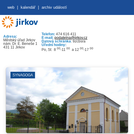
web
|
kalendář
|
archiv událostí
Telefon:
474 616 411
Adresa:
E-mail:
podatelna@jirkov.cz
Městský úřad Jirkov
Datová schránka
: 9zcbsra
nám. Dr. E. Beneše 1
Úřední hodiny:
431 11 Jirkov
00
00
00
00
Po, St: 8
-11
a 12
-17
SYNAGOGA