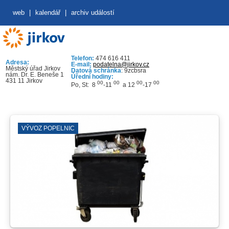
web
|
kalendář
|
archiv událostí
Telefon:
474 616 411
Adresa:
E-mail:
podatelna@jirkov.cz
Městský úřad Jirkov
Datová schránka
: 9zcbsra
nám. Dr. E. Beneše 1
Úřední hodiny:
431 11 Jirkov
00
00
00
00
Po, St: 8
-11
a 12
-17
VÝVOZ POPELNIC