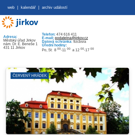
web
|
kalendář
|
archiv událostí
Telefon:
474 616 411
Adresa:
E-mail:
podatelna@jirkov.cz
Městský úřad Jirkov
Datová schránka
: 9zcbsra
nám. Dr. E. Beneše 1
Úřední hodiny:
431 11 Jirkov
00
00
00
00
Po, St: 8
-11
a 12
-17
ČERVENÝ HRÁDEK