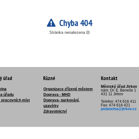
Chyba 404
Stránka nenalezena
ý úřad
Různé
Kontakt
Městský úřad Jirkov
elna
Organizace zřízené městem
nám. Dr. E. Beneše 1
431 11 Jirkov
ra úřadu
Doprava - MHD
 pracovních míst
Doprava- parkování,
Telefon: 474 616 411
Fax: 474 616 421
uzavírky
podatelna@jirkov.cz
Zdravotnictví