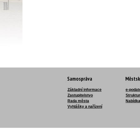
Samospráva
Městsk
Základní informace
e-podat
Zastupitelstvo
Struktu
Rada města
Nabídka
Vyhlášky a nařízení