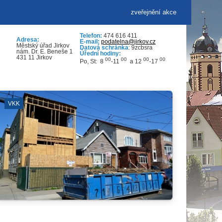
zveřejnění akce
Telefon:
474 616 411
Adresa:
E-mail:
podatelna@jirkov.cz
Městský úřad Jirkov
Datová schránka
: 9zcbsra
nám. Dr. E. Beneše 1
Úřední hodiny:
431 11 Jirkov
00
00
00
00
Po, St: 8
-11
a 12
-17
MĚSTSKÁ VĚŽ A SKLEPY