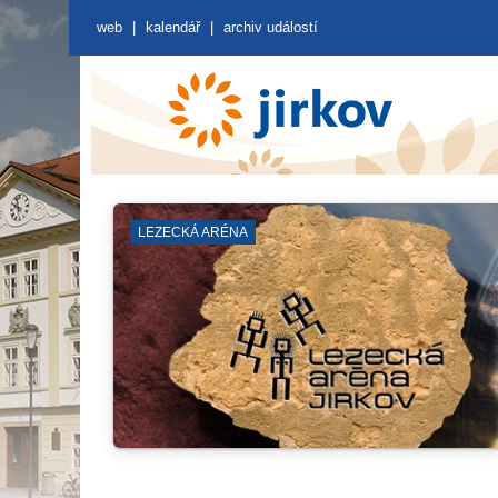
web
|
kalendář
|
archiv událostí
KNIHOVNA