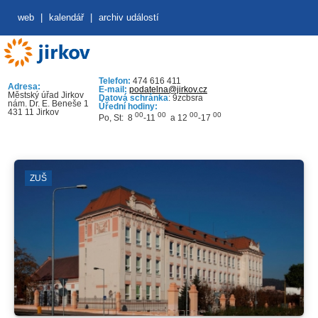
web
|
kalendář
|
archiv událostí
Telefon:
474 616 411
Adresa:
E-mail:
podatelna@jirkov.cz
Městský úřad Jirkov
Datová schránka
: 9zcbsra
nám. Dr. E. Beneše 1
Úřední hodiny:
431 11 Jirkov
00
00
00
00
Po, St: 8
-11
a 12
-17
ZUŠ