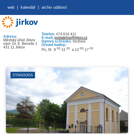
web
|
kalendář
|
archiv událostí
Telefon:
474 616 411
Adresa:
E-mail:
podatelna@jirkov.cz
Městský úřad Jirkov
Datová schránka
: 9zcbsra
nám. Dr. E. Beneše 1
Úřední hodiny:
431 11 Jirkov
00
00
00
00
Po, St: 8
-11
a 12
-17
SYNAGOGA