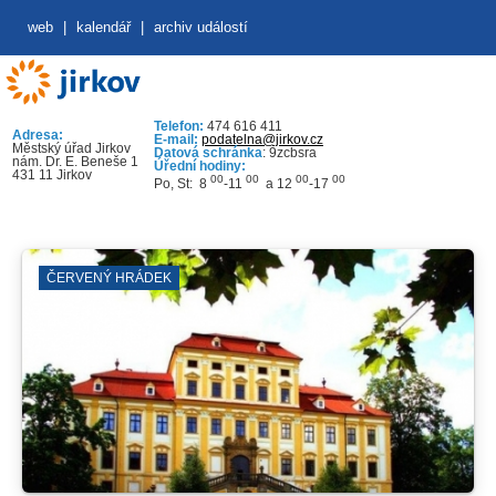
web
|
kalendář
|
archiv událostí
Telefon:
474 616 411
Adresa:
E-mail:
podatelna@jirkov.cz
Městský úřad Jirkov
Datová schránka
: 9zcbsra
nám. Dr. E. Beneše 1
Úřední hodiny:
431 11 Jirkov
00
00
00
00
Po, St: 8
-11
a 12
-17
ČERVENÝ HRÁDEK