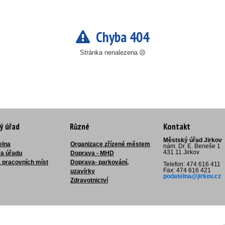
Chyba 404
Stránka nenalezena
ý úřad
Různé
Kontakt
Městský úřad Jirkov
elna
Organizace zřízené městem
nám. Dr. E. Beneše 1
431 11 Jirkov
ra úřadu
Doprava - MHD
 pracovních míst
Doprava- parkování,
Telefon: 474 616 411
Fax: 474 616 421
uzavírky
podatelna@jirkov.cz
Zdravotnictví