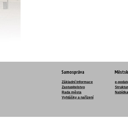
Samospráva
Městsk
Základní informace
e-podat
Zastupitelstvo
Struktu
Rada města
Nabídka
Vyhlášky a nařízení