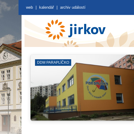
web
|
kalendář
|
archiv událostí
OTEVŘENÁ PROSTRANSTVÍ