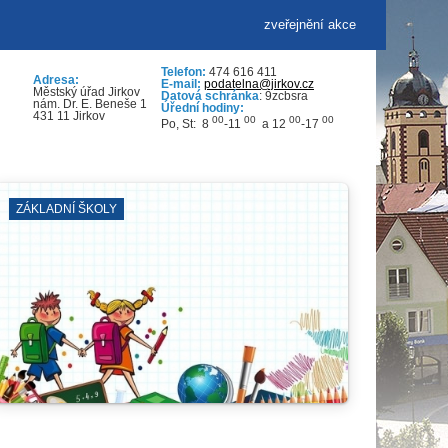
zveřejnění akce
Telefon:
474 616 411
Adresa:
E-mail:
podatelna@jirkov.cz
Městský úřad Jirkov
Datová schránka
: 9zcbsra
nám. Dr. E. Beneše 1
Úřední hodiny:
431 11 Jirkov
00
00
00
00
Po, St: 8
-11
a 12
-17
KOSTEL SV. JILJÍ