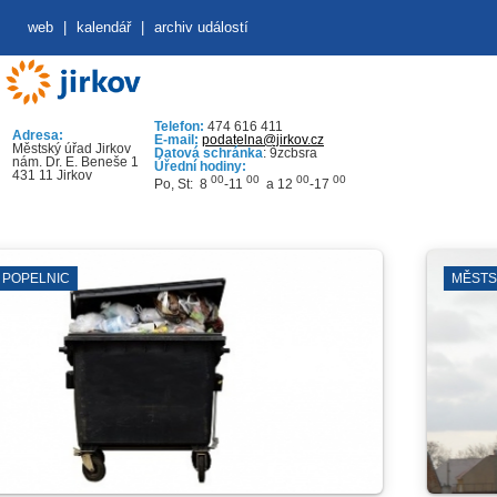
web
|
kalendář
|
archiv událostí
Telefon:
474 616 411
Adresa:
E-mail:
podatelna@jirkov.cz
Městský úřad Jirkov
Datová schránka
: 9zcbsra
nám. Dr. E. Beneše 1
Úřední hodiny:
431 11 Jirkov
00
00
00
00
Po, St: 8
-11
a 12
-17
MĚSTSKÁ VĚŽ A SKL