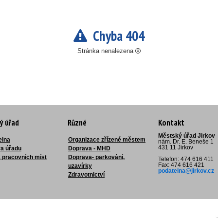
Chyba 404
Stránka nenalezena
ý úřad
Různé
Kontakt
Městský úřad Jirkov
elna
Organizace zřízené městem
nám. Dr. E. Beneše 1
431 11 Jirkov
ra úřadu
Doprava - MHD
 pracovních míst
Doprava- parkování,
Telefon: 474 616 411
Fax: 474 616 421
uzavírky
podatelna@jirkov.cz
Zdravotnictví