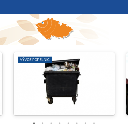
NO
ČERVENÝ H