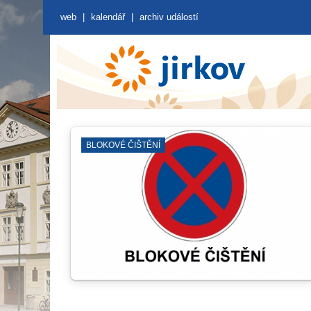
web
|
kalendář
|
archiv událostí
VÝVOZ POPELNIC
KI