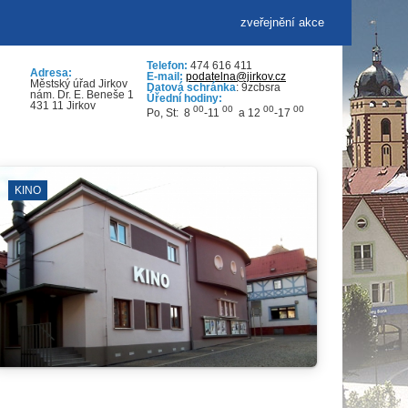
zveřejnění akce
Telefon:
474 616 411
Adresa:
E-mail:
podatelna@jirkov.cz
Městský úřad Jirkov
Datová schránka
: 9zcbsra
nám. Dr. E. Beneše 1
Úřední hodiny:
431 11 Jirkov
00
00
00
00
Po, St: 8
-11
a 12
-17
RÁDEK
KOSTEL SV. JILJÍ