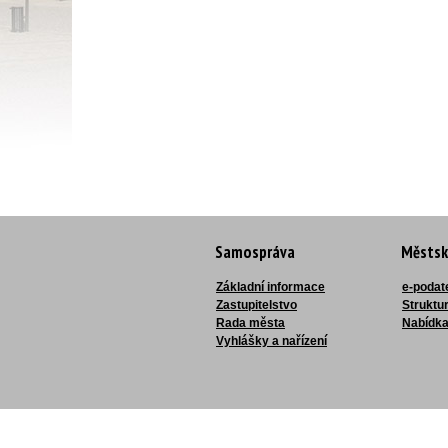
Samospráva
Městsk
Základní informace
e-podat
Zastupitelstvo
Struktu
Rada města
Nabídka
Vyhlášky a nařízení