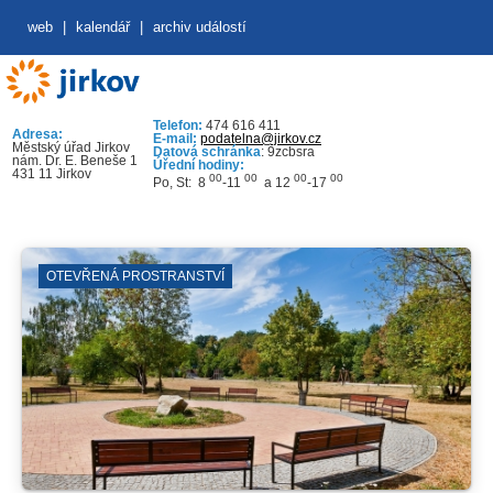
web
|
kalendář
|
archiv událostí
Telefon:
474 616 411
Adresa:
E-mail:
podatelna@jirkov.cz
Městský úřad Jirkov
Datová schránka
: 9zcbsra
nám. Dr. E. Beneše 1
Úřední hodiny:
431 11 Jirkov
00
00
00
00
Po, St: 8
-11
a 12
-17
OTEVŘENÁ PROSTRANSTVÍ