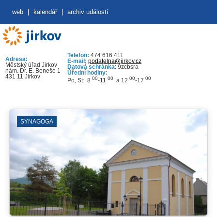
web
|
kalendář
|
archiv událostí
Telefon:
474 616 411
Adresa:
E-mail:
podatelna@jirkov.cz
Městský úřad Jirkov
Datová schránka
: 9zcbsra
nám. Dr. E. Beneše 1
Úřední hodiny:
431 11 Jirkov
00
00
00
00
Po, St: 8
-11
a 12
-17
SYNAGOGA