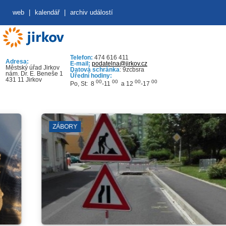
web
|
kalendář
|
archiv událostí
Telefon:
474 616 411
Adresa:
E-mail:
podatelna@jirkov.cz
Městský úřad Jirkov
Datová schránka
: 9zcbsra
nám. Dr. E. Beneše 1
Úřední hodiny:
431 11 Jirkov
00
00
00
00
Po, St: 8
-11
a 12
-17
ZÁBORY