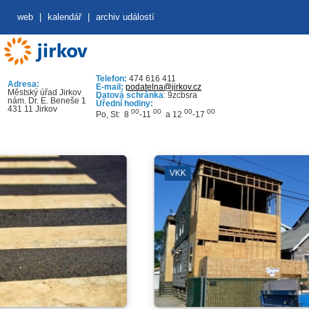
web
|
kalendář
|
archiv událostí
Telefon:
474 616 411
Adresa:
E-mail:
podatelna@jirkov.cz
Městský úřad Jirkov
Datová schránka
: 9zcbsra
nám. Dr. E. Beneše 1
Úřední hodiny:
431 11 Jirkov
00
00
00
00
Po, St: 8
-11
a 12
-17
VKK