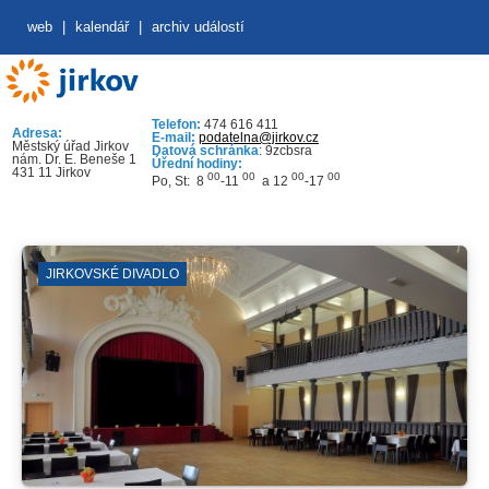
web
|
kalendář
|
archiv událostí
Telefon:
474 616 411
Adresa:
E-mail:
podatelna@jirkov.cz
Městský úřad Jirkov
Datová schránka
: 9zcbsra
nám. Dr. E. Beneše 1
Úřední hodiny:
431 11 Jirkov
00
00
00
00
Po, St: 8
-11
a 12
-17
JIRKOVSKÉ DIVADLO