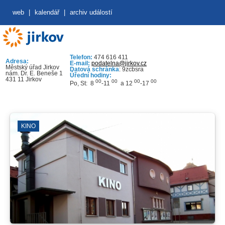
web
|
kalendář
|
archiv událostí
Telefon:
474 616 411
Adresa:
E-mail:
podatelna@jirkov.cz
Městský úřad Jirkov
Datová schránka
: 9zcbsra
nám. Dr. E. Beneše 1
Úřední hodiny:
431 11 Jirkov
00
00
00
00
Po, St: 8
-11
a 12
-17
KINO