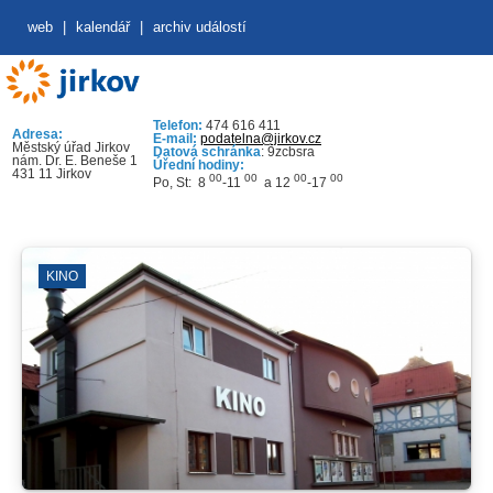
web
|
kalendář
|
archiv událostí
Telefon:
474 616 411
Adresa:
E-mail:
podatelna@jirkov.cz
Městský úřad Jirkov
Datová schránka
: 9zcbsra
nám. Dr. E. Beneše 1
Úřední hodiny:
431 11 Jirkov
00
00
00
00
Po, St: 8
-11
a 12
-17
KINO