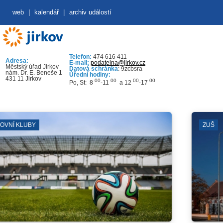
web
|
kalendář
|
archiv událostí
Telefon:
474 616 411
Adresa:
E-mail:
podatelna@jirkov.cz
Městský úřad Jirkov
Datová schránka
: 9zcbsra
nám. Dr. E. Beneše 1
Úřední hodiny:
431 11 Jirkov
00
00
00
00
Po, St: 8
-11
a 12
-17
ZUŠ