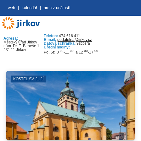
web
|
kalendář
|
archiv událostí
Telefon:
474 616 411
Adresa:
E-mail:
podatelna@jirkov.cz
Městský úřad Jirkov
Datová schránka
: 9zcbsra
nám. Dr. E. Beneše 1
Úřední hodiny:
431 11 Jirkov
00
00
00
00
Po, St: 8
-11
a 12
-17
KOSTEL SV. JILJÍ