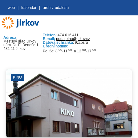
web
|
kalendář
|
archiv událostí
Telefon:
474 616 411
Adresa:
E-mail:
podatelna@jirkov.cz
Městský úřad Jirkov
Datová schránka
: 9zcbsra
nám. Dr. E. Beneše 1
Úřední hodiny:
431 11 Jirkov
00
00
00
00
Po, St: 8
-11
a 12
-17
KINO