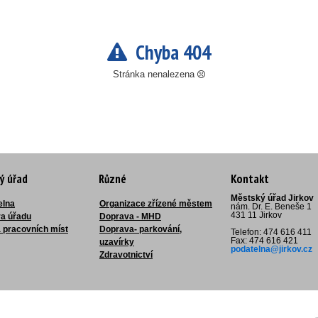
Chyba 404
Stránka nenalezena
ý úřad
Různé
Kontakt
Městský úřad Jirkov
elna
Organizace zřízené městem
nám. Dr. E. Beneše 1
431 11 Jirkov
ra úřadu
Doprava - MHD
 pracovních míst
Doprava- parkování,
Telefon: 474 616 411
Fax: 474 616 421
uzavírky
podatelna@jirkov.cz
Zdravotnictví