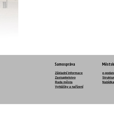
Samospráva
Městsk
Základní informace
e-podat
Zastupitelstvo
Struktu
Rada města
Nabídka
Vyhlášky a nařízení