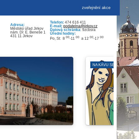
zveřejnění akce
Telefon:
474 616 411
Adresa:
E-mail:
podatelna@jirkov.cz
Městský úřad Jirkov
Datová schránka
: 9zcbsra
nám. Dr. E. Beneše 1
Úřední hodiny:
431 11 Jirkov
00
00
00
00
Po, St: 8
-11
a 12
-17
LEZECKÁ ARÉNA