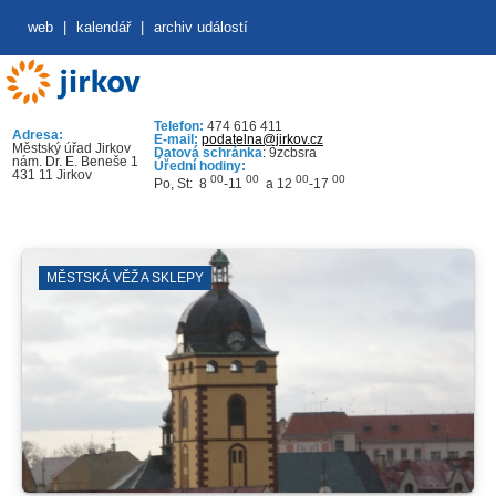
web
|
kalendář
|
archiv událostí
Telefon:
474 616 411
Adresa:
E-mail:
podatelna@jirkov.cz
Městský úřad Jirkov
Datová schránka
: 9zcbsra
nám. Dr. E. Beneše 1
Úřední hodiny:
431 11 Jirkov
00
00
00
00
Po, St: 8
-11
a 12
-17
MĚSTSKÁ VĚŽ A SKLEPY