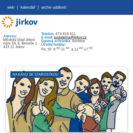
web
|
kalendář
|
archiv událostí
Telefon:
474 616 411
Adresa:
E-mail:
podatelna@jirkov.cz
Městský úřad Jirkov
Datová schránka
: 9zcbsra
nám. Dr. E. Beneše 1
Úřední hodiny:
431 11 Jirkov
00
00
00
00
Po, St: 8
-11
a 12
-17
NA KÁVU SE STAROSTKOU