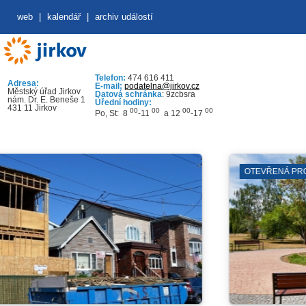
web
|
kalendář
|
archiv událostí
Telefon:
474 616 411
Adresa:
E-mail:
podatelna@jirkov.cz
Městský úřad Jirkov
Datová schránka
: 9zcbsra
nám. Dr. E. Beneše 1
Úřední hodiny:
431 11 Jirkov
00
00
00
00
Po, St: 8
-11
a 12
-17
OTEVŘENÁ PROSTRANSTVÍ