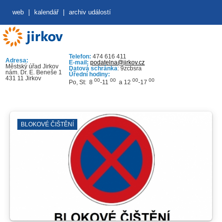
web
|
kalendář
|
archiv událostí
Telefon:
474 616 411
Adresa:
E-mail:
podatelna@jirkov.cz
Městský úřad Jirkov
Datová schránka
: 9zcbsra
nám. Dr. E. Beneše 1
Úřední hodiny:
431 11 Jirkov
00
00
00
00
Po, St: 8
-11
a 12
-17
BLOKOVÉ ČIŠTĚNÍ