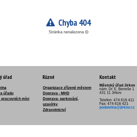
Chyba 404
Stránka nenalezena
ý úřad
Různé
Kontakt
Městský úřad Jirkov
elna
Organizace zřízené městem
nám. Dr. E. Beneše 1
431 11 Jirkov
ra úřadu
Doprava - MHD
 pracovních míst
Doprava- parkování,
Telefon: 474 616 411
Fax: 474 616 421
uzavírky
podatelna@jirkov.cz
Zdravotnictví