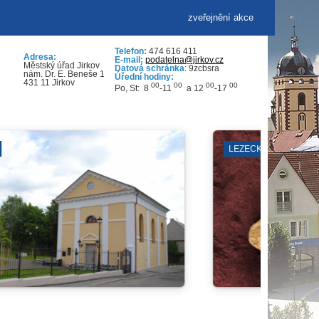
zveřejnění akce
Telefon:
474 616 411
Adresa:
E-mail:
podatelna@jirkov.cz
Městský úřad Jirkov
Datová schránka
: 9zcbsra
nám. Dr. E. Beneše 1
Úřední hodiny:
431 11 Jirkov
00
00
00
00
Po, St: 8
-11
a 12
-17
DDM PARAPLÍČKO