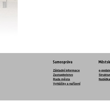
Samospráva
Městsk
Základní informace
e-podat
Zastupitelstvo
Struktu
Rada města
Nabídka
Vyhlášky a nařízení