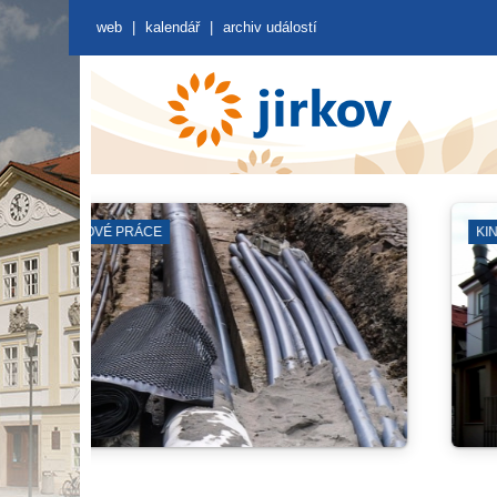
web
|
kalendář
|
archiv událostí
SYNAGOGA