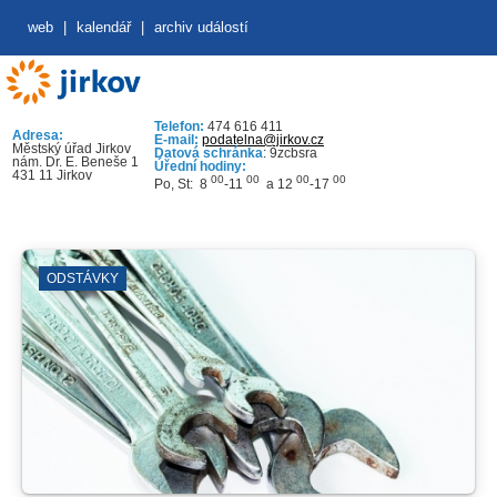
web
|
kalendář
|
archiv událostí
Telefon:
474 616 411
Adresa:
E-mail:
podatelna@jirkov.cz
Městský úřad Jirkov
Datová schránka
: 9zcbsra
nám. Dr. E. Beneše 1
Úřední hodiny:
431 11 Jirkov
00
00
00
00
Po, St: 8
-11
a 12
-17
ODSTÁVKY