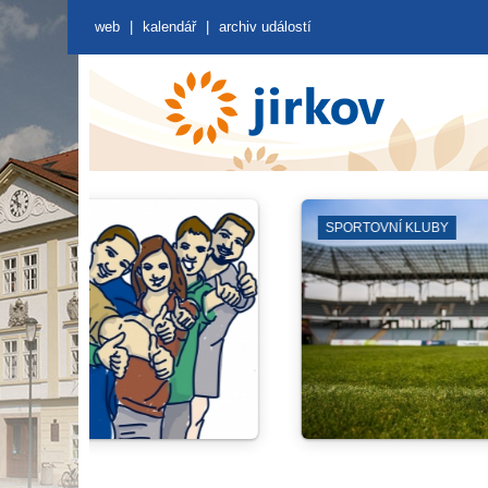
web
|
kalendář
|
archiv událostí
ZÁJMOVÁ SDRUŽENÍ