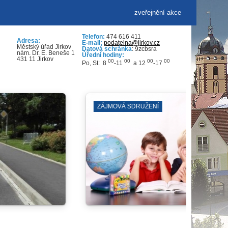
zveřejnění akce
Telefon:
474 616 411
Adresa:
E-mail:
podatelna@jirkov.cz
Městský úřad Jirkov
Datová schránka
: 9zcbsra
nám. Dr. E. Beneše 1
Úřední hodiny:
431 11 Jirkov
00
00
00
00
Po, St: 8
-11
a 12
-17
KNIHOVNA