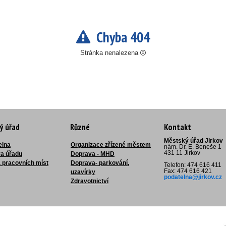
Chyba 404
Stránka nenalezena
ý úřad
Různé
Kontakt
Městský úřad Jirkov
elna
Organizace zřízené městem
nám. Dr. E. Beneše 1
431 11 Jirkov
ra úřadu
Doprava - MHD
 pracovních míst
Doprava- parkování,
Telefon: 474 616 411
Fax: 474 616 421
uzavírky
podatelna@jirkov.cz
Zdravotnictví