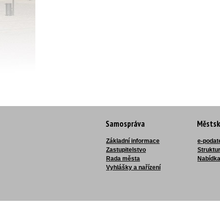
Samospráva
Městsk
Základní informace
e-podat
Zastupitelstvo
Struktu
Rada města
Nabídka
Vyhlášky a nařízení