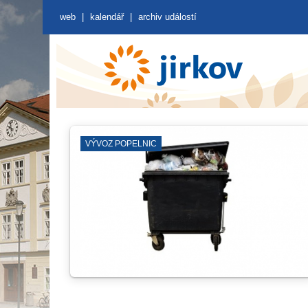
web
|
kalendář
|
archiv událostí
VKK