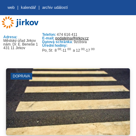
web
|
kalendář
|
archiv událostí
Telefon:
474 616 411
Adresa:
E-mail:
podatelna@jirkov.cz
Městský úřad Jirkov
Datová schránka
: 9zcbsra
nám. Dr. E. Beneše 1
Úřední hodiny:
431 11 Jirkov
00
00
00
00
Po, St: 8
-11
a 12
-17
DOPRAVA