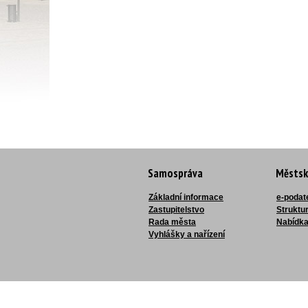
Samospráva
Městsk
Základní informace
e-podat
Zastupitelstvo
Struktu
Rada města
Nabídka
Vyhlášky a nařízení