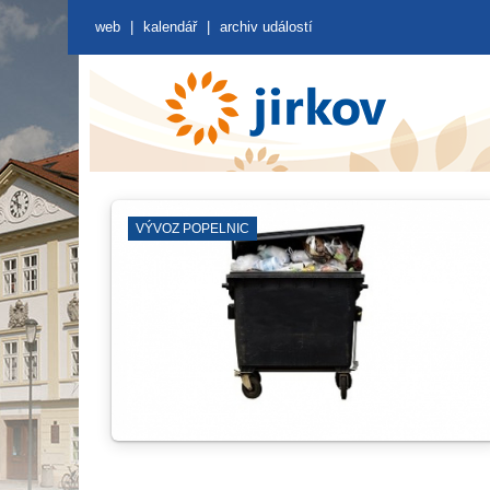
web
|
kalendář
|
archiv událostí
KNIHOVNA