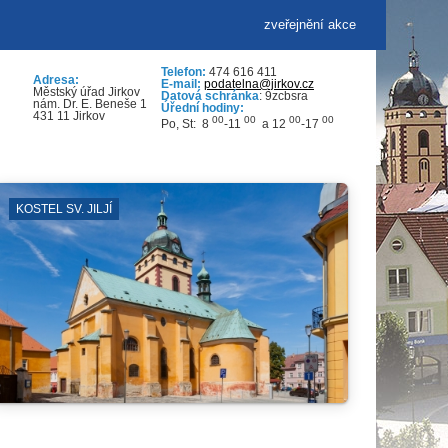
zveřejnění akce
Telefon:
474 616 411
Adresa:
E-mail:
podatelna@jirkov.cz
Městský úřad Jirkov
Datová schránka
: 9zcbsra
nám. Dr. E. Beneše 1
Úřední hodiny:
431 11 Jirkov
00
00
00
00
Po, St: 8
-11
a 12
-17
KOVNÍ PROSTRANSTVÍ
SPORTOVNÍ 