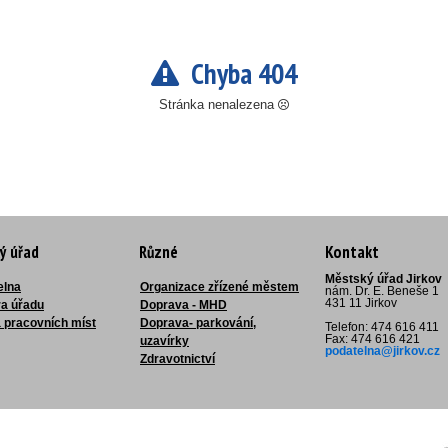
Chyba 404
Stránka nenalezena
ý úřad
Různé
Kontakt
Městský úřad Jirkov
elna
Organizace zřízené městem
nám. Dr. E. Beneše 1
431 11 Jirkov
ra úřadu
Doprava - MHD
 pracovních míst
Doprava- parkování,
Telefon: 474 616 411
Fax: 474 616 421
uzavírky
podatelna@jirkov.cz
Zdravotnictví