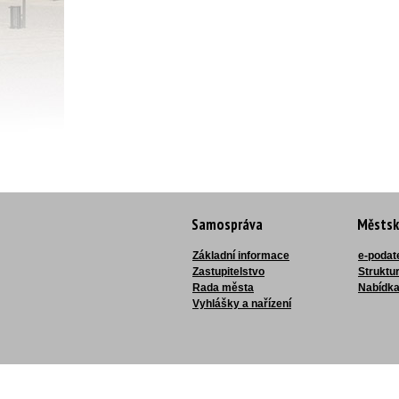
Samospráva
Městsk
Základní informace
e-podat
Zastupitelstvo
Struktu
Rada města
Nabídka
Vyhlášky a nařízení