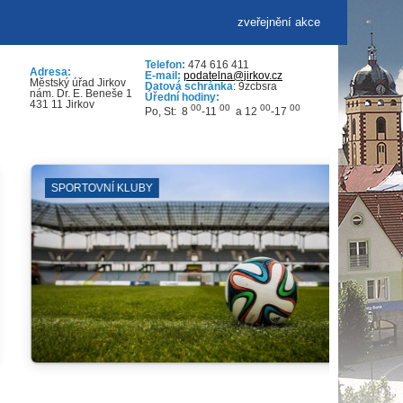
zveřejnění akce
Telefon:
474 616 411
Adresa:
E-mail:
podatelna@jirkov.cz
Městský úřad Jirkov
Datová schránka
: 9zcbsra
nám. Dr. E. Beneše 1
Úřední hodiny:
431 11 Jirkov
00
00
00
00
Po, St: 8
-11
a 12
-17
KOSTEL SV. JILJÍ