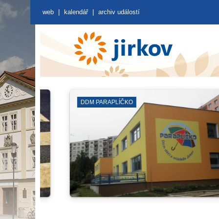
web
|
kalendář
|
archiv událostí
KNIHOVNA