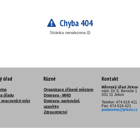
Chyba 404
Stránka nenalezena
ý úřad
Různé
Kontakt
Městský úřad Jirkov
elna
Organizace zřízené městem
nám. Dr. E. Beneše 1
431 11 Jirkov
ra úřadu
Doprava - MHD
 pracovních míst
Doprava- parkování,
Telefon: 474 616 411
Fax: 474 616 421
uzavírky
podatelna@jirkov.cz
Zdravotnictví