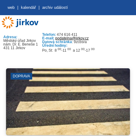
web
|
kalendář
|
archiv událostí
Telefon:
474 616 411
Adresa:
E-mail:
podatelna@jirkov.cz
Městský úřad Jirkov
Datová schránka
: 9zcbsra
nám. Dr. E. Beneše 1
Úřední hodiny:
431 11 Jirkov
00
00
00
00
Po, St: 8
-11
a 12
-17
DOPRAVA