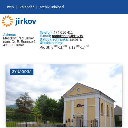
web
|
kalendář
|
archiv událostí
Telefon:
474 616 411
Adresa:
E-mail:
podatelna@jirkov.cz
Městský úřad Jirkov
Datová schránka
: 9zcbsra
nám. Dr. E. Beneše 1
Úřední hodiny:
431 11 Jirkov
00
00
00
00
Po, St: 8
-11
a 12
-17
SYNAGOGA