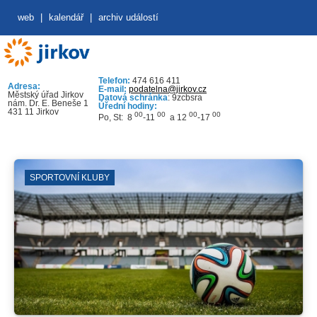
web
|
kalendář
|
archiv událostí
Telefon:
474 616 411
Adresa:
E-mail:
podatelna@jirkov.cz
Městský úřad Jirkov
Datová schránka
: 9zcbsra
nám. Dr. E. Beneše 1
Úřední hodiny:
431 11 Jirkov
00
00
00
00
Po, St: 8
-11
a 12
-17
PORTOVNÍ KLUBY
Z