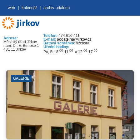
web
|
kalendář
|
archiv událostí
Telefon:
474 616 411
Adresa:
E-mail:
podatelna@jirkov.cz
Městský úřad Jirkov
Datová schránka
: 9zcbsra
nám. Dr. E. Beneše 1
Úřední hodiny:
431 11 Jirkov
00
00
00
00
Po, St: 8
-11
a 12
-17
ALERIE
Č