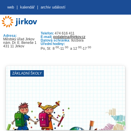
web
|
kalendář
|
archiv událostí
Telefon:
474 616 411
Adresa:
E-mail:
podatelna@jirkov.cz
Městský úřad Jirkov
Datová schránka
: 9zcbsra
nám. Dr. E. Beneše 1
Úřední hodiny:
431 11 Jirkov
00
00
00
00
Po, St: 8
-11
a 12
-17
ZÁKLADNÍ ŠKOLY