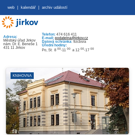
web
|
kalendář
|
archiv událostí
Telefon:
474 616 411
Adresa:
E-mail:
podatelna@jirkov.cz
Městský úřad Jirkov
Datová schránka
: 9zcbsra
nám. Dr. E. Beneše 1
Úřední hodiny:
431 11 Jirkov
00
00
00
00
Po, St: 8
-11
a 12
-17
KNIHOVNA