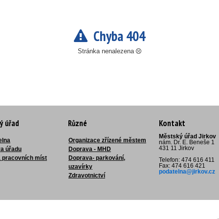
Chyba 404
Stránka nenalezena
ý úřad
Různé
Kontakt
Městský úřad Jirkov
elna
Organizace zřízené městem
nám. Dr. E. Beneše 1
431 11 Jirkov
ra úřadu
Doprava - MHD
 pracovních míst
Doprava- parkování,
Telefon: 474 616 411
Fax: 474 616 421
uzavírky
podatelna@jirkov.cz
Zdravotnictví