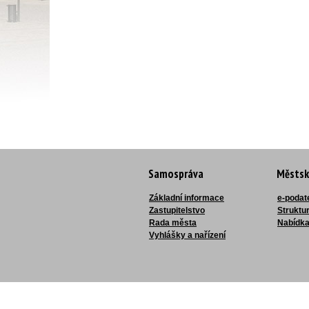
Samospráva
Městsk
Základní informace
e-podat
Zastupitelstvo
Struktu
Rada města
Nabídka
Vyhlášky a nařízení