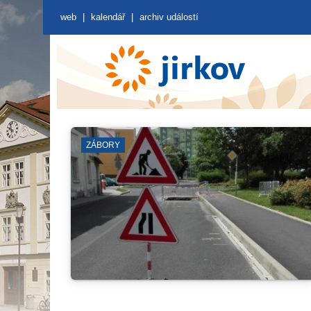
web
|
kalendář
|
archiv událostí
VÝKOPOVÉ PRÁCE