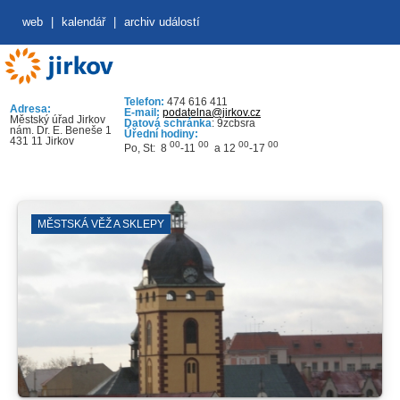
web
|
kalendář
|
archiv událostí
Telefon:
474 616 411
Adresa:
E-mail:
podatelna@jirkov.cz
Městský úřad Jirkov
Datová schránka
: 9zcbsra
nám. Dr. E. Beneše 1
Úřední hodiny:
431 11 Jirkov
00
00
00
00
Po, St: 8
-11
a 12
-17
MĚSTSKÁ VĚŽ A SKLEPY