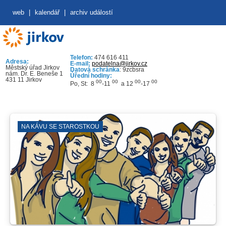
web
|
kalendář
|
archiv událostí
Telefon:
474 616 411
Adresa:
E-mail:
podatelna@jirkov.cz
Městský úřad Jirkov
Datová schránka
: 9zcbsra
nám. Dr. E. Beneše 1
Úřední hodiny:
431 11 Jirkov
00
00
00
00
Po, St: 8
-11
a 12
-17
NA KÁVU SE STAROSTKOU