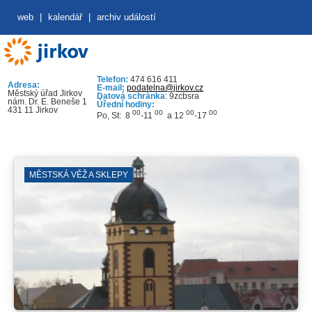
web
|
kalendář
|
archiv událostí
Telefon:
474 616 411
Adresa:
E-mail:
podatelna@jirkov.cz
Městský úřad Jirkov
Datová schránka
: 9zcbsra
nám. Dr. E. Beneše 1
Úřední hodiny:
431 11 Jirkov
00
00
00
00
Po, St: 8
-11
a 12
-17
MĚSTSKÁ VĚŽ A SKLEPY