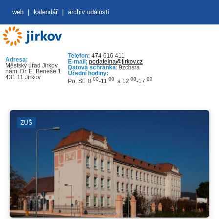
web
|
kalendář
|
archiv událostí
Telefon:
474 616 411
Adresa:
E-mail:
podatelna@jirkov.cz
Městský úřad Jirkov
Datová schránka
: 9zcbsra
nám. Dr. E. Beneše 1
Úřední hodiny:
431 11 Jirkov
00
00
00
00
Po, St: 8
-11
a 12
-17
ZUŠ