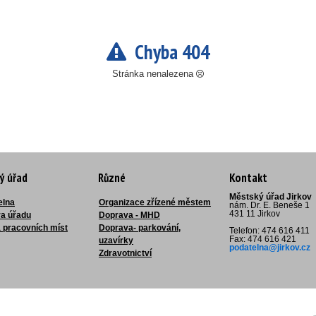
Chyba 404
Stránka nenalezena
ý úřad
Různé
Kontakt
Městský úřad Jirkov
elna
Organizace zřízené městem
nám. Dr. E. Beneše 1
431 11 Jirkov
ra úřadu
Doprava - MHD
 pracovních míst
Doprava- parkování,
Telefon: 474 616 411
Fax: 474 616 421
uzavírky
podatelna@jirkov.cz
Zdravotnictví