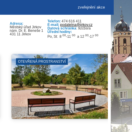
zveřejnění akce
Telefon:
474 616 411
Adresa:
E-mail:
podatelna@jirkov.cz
Městský úřad Jirkov
Datová schránka
: 9zcbsra
nám. Dr. E. Beneše 1
Úřední hodiny:
431 11 Jirkov
00
00
00
00
Po, St: 8
-11
a 12
-17
VÝVOZ POPELNIC