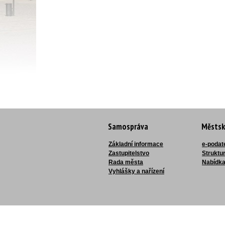
Samospráva
Městsk
Základní informace
e-podat
Zastupitelstvo
Struktu
Rada města
Nabídka
Vyhlášky a nařízení