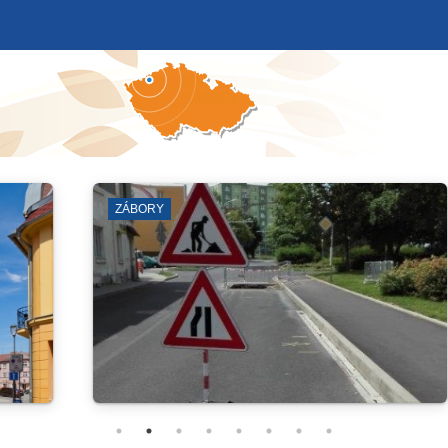
Í
KINO