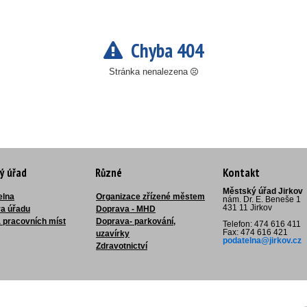
Chyba 404
Stránka nenalezena
ý úřad
Různé
Kontakt
Městský úřad Jirkov
elna
Organizace zřízené městem
nám. Dr. E. Beneše 1
431 11 Jirkov
ra úřadu
Doprava - MHD
 pracovních míst
Doprava- parkování,
Telefon: 474 616 411
Fax: 474 616 421
uzavírky
podatelna@jirkov.cz
Zdravotnictví