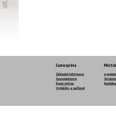
Samospráva
Městsk
Základní informace
e-podat
Zastupitelstvo
Struktu
Rada města
Nabídka
Vyhlášky a nařízení