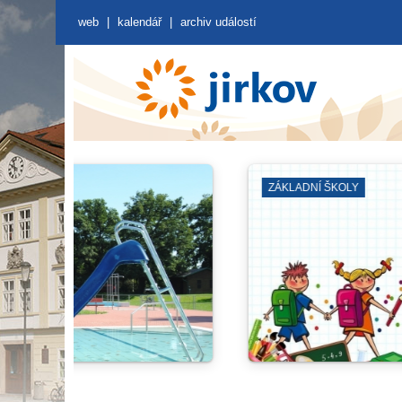
web
|
kalendář
|
archiv událostí
ZÁJMOVÁ SDRUŽENÍ