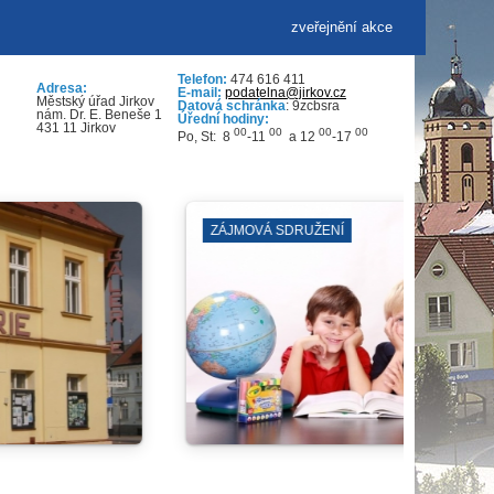
zveřejnění akce
Telefon:
474 616 411
Adresa:
E-mail:
podatelna@jirkov.cz
Městský úřad Jirkov
Datová schránka
: 9zcbsra
nám. Dr. E. Beneše 1
Úřední hodiny:
431 11 Jirkov
00
00
00
00
Po, St: 8
-11
a 12
-17
MĚSTSKÁ VĚŽ A SKLEPY