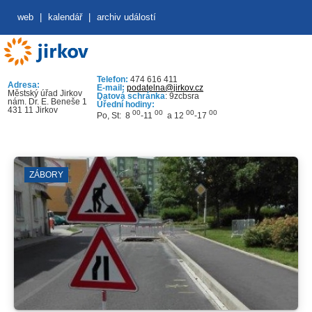
web
|
kalendář
|
archiv událostí
Telefon:
474 616 411
Adresa:
E-mail:
podatelna@jirkov.cz
Městský úřad Jirkov
Datová schránka
: 9zcbsra
nám. Dr. E. Beneše 1
Úřední hodiny:
431 11 Jirkov
00
00
00
00
Po, St: 8
-11
a 12
-17
ZÁBORY