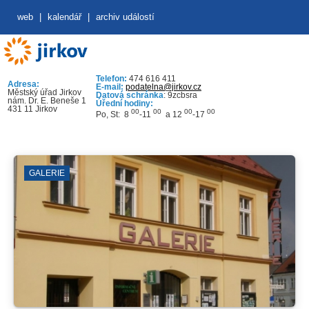
web
|
kalendář
|
archiv událostí
Telefon:
474 616 411
Adresa:
E-mail:
podatelna@jirkov.cz
Městský úřad Jirkov
Datová schránka
: 9zcbsra
nám. Dr. E. Beneše 1
Úřední hodiny:
431 11 Jirkov
00
00
00
00
Po, St: 8
-11
a 12
-17
GALERIE